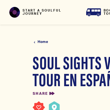
Skip to content
BO
START A SOULFUL
TO
JOURNEY
Home
SOUL SIGHTS 
TOUR EN ESPA
SHARE