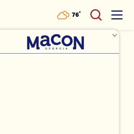
°
76
F