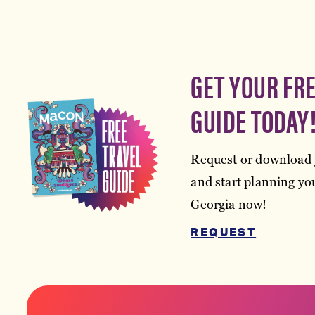
GET YOUR FR
GUIDE TODAY
Request or download 
and start planning you
Georgia now!
REQUEST