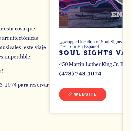
ar esta cosa que
 arquitectónicas
usicales, este viaje
SOUL SIGHTS VA
es imperdible.
450 Martin Luther King Jr. Blvd
o!
(478) 743-1074
43-1074 para reservar
WEBSITE