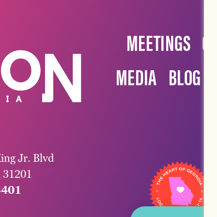
MEETINGS
G
MEDIA
BLOG
ing Jr. Blvd
a 31201
3401